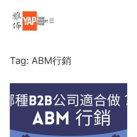
Skip
to
content
Tag:
ABM行銷