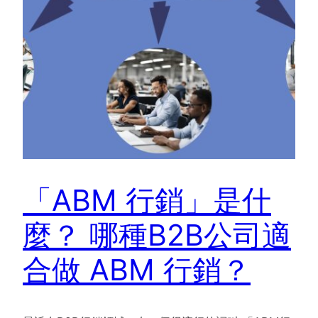
「ABM 行銷」是什
麼？ 哪種B2B公司適
合做 ABM 行銷？