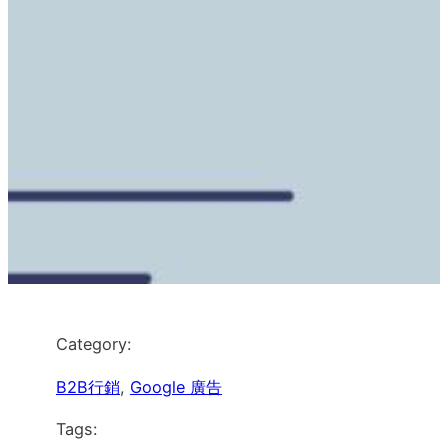
Category:
B2B行銷
, 
Google 廣告
Tags: