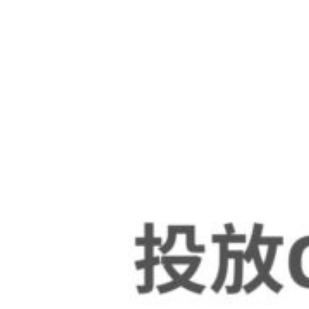
傳送訊息給雅佈YAP